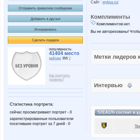
Сайт :
wyksa.ru/
Отправить приватное сообщение
Комплименты
Добавить в друзья
Комплиментов нет.
Игнорировать
Вы не авторизованы! Чтоб
Сделать подарок
популярность:
41404 место
Метки лидеров
рейтинг
355
?
Как получить
уровень?
Интервью
Статистика портрета:
сейчас просматривают портрет - 0
57EA17h состоит в
к
зарегистрированные пользователи
посетившие портрет за 7 дней - 0
Те