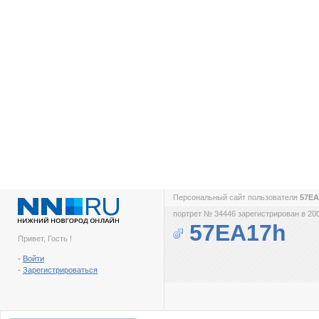
Персональный сайт пользователя
57E
портрет № 34446 зарегистрирован в 200
57EA17h
Привет, Гость !
-
Войти
-
Зарегистрироваться