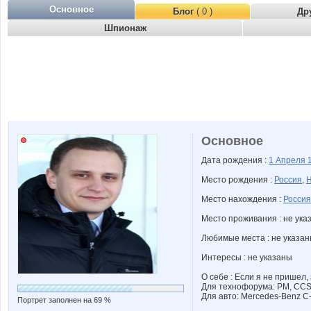
Основное
Блог
( 0 )
Др
Шпионаж
Основное
Дата рождения :
1 Апреля
Место рождения :
Россия
,
Н
Место нахождения :
Россия
Место проживания : не ука
Любимые места : не указа
Интересы : не указаны
О себе : Если я не пришел,
Для технофорума: PM, CC
Для авто: Mercedes-Benz C
Портрет заполнен на 69 %